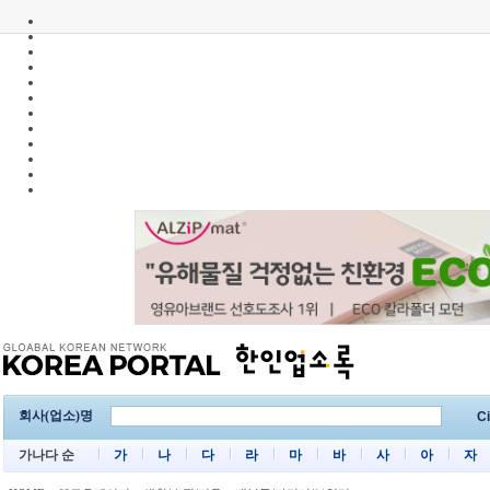
회사(업소)명
Ci
가나다 순
가
나
다
라
마
바
사
아
자