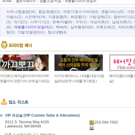
HOME
>
옐로우페이지
>
생활/쇼핑/미용
>
재봉틀/다리미/보일러
사우나/찜질방(16)
|
꽃집/화원(12)
|
자판기/정수기/비데(4)
|
렌탈서비스(0)
|
가전
이발소(2)
|
스킨케어(14)
|
미용용품(0)
|
화장품(1)
|
가방/잡화(22)
|
음반/비디오(2
(3)
|
악기(21)
|
사무기기(2)
|
한복/이불(0)
|
구두(1)
|
여성의류(5)
|
남성의류(3)
|
(0)
|
재봉틀/다리미/보일러(2)
|
택배(0)
|
심부름센터(0)
|
의류도매(2)
|
자바의류(1
랑(3)
|
가발/모발관리(1)
|
청소대행(4)
까끄뽀끄 헤어샵(마지막 머리카락
이가자 헤어비스- 시애틀 대표 미용
헤어닷콤(시애틀 
한올까지 전문가의 손에 맡기세요)
실(워싱턴주 시애틀 첫 1호점 )
실)
VIP 의상실 (VIP Custom Tailor & Alterations)
9312 S. Tacoma Way #105
253-584-7002
Lakewood, WA 98499
맞춤 수선해드립니다. Alteration