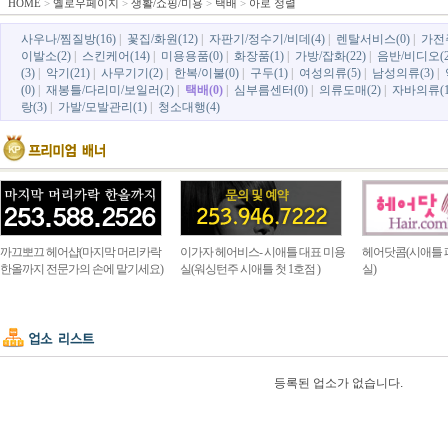
HOME
>
옐로우페이지
>
생활/쇼핑/미용
>
택배
>
아로 정렬
사우나/찜질방(16)
|
꽃집/화원(12)
|
자판기/정수기/비데(4)
|
렌탈서비스(0)
|
가전
이발소(2)
|
스킨케어(14)
|
미용용품(0)
|
화장품(1)
|
가방/잡화(22)
|
음반/비디오(2
(3)
|
악기(21)
|
사무기기(2)
|
한복/이불(0)
|
구두(1)
|
여성의류(5)
|
남성의류(3)
|
(0)
|
재봉틀/다리미/보일러(2)
|
택배(0)
|
심부름센터(0)
|
의류도매(2)
|
자바의류(1
랑(3)
|
가발/모발관리(1)
|
청소대행(4)
까끄뽀끄 헤어샵(마지막 머리카락
이가자 헤어비스- 시애틀 대표 미용
헤어닷콤(시애틀 
한올까지 전문가의 손에 맡기세요)
실(워싱턴주 시애틀 첫 1호점 )
실)
등록된 업소가 없습니다.