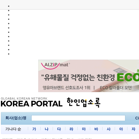
회사(업소)명
Ci
가나다 순
가
나
다
라
마
바
사
아
자