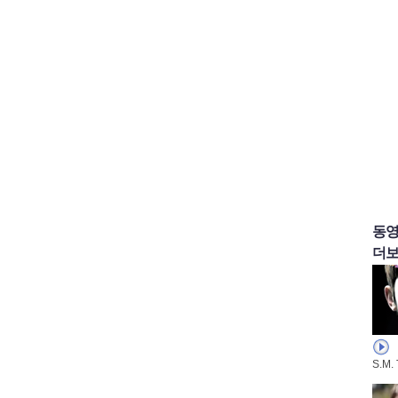
동
더보
S.M.