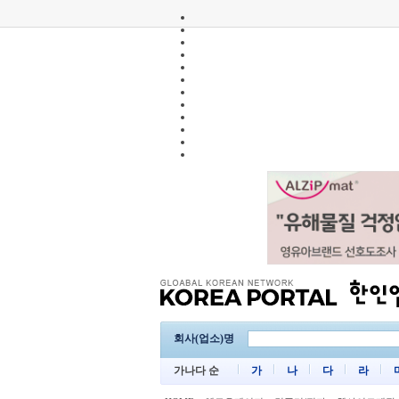
회사(업소)명
가나다 순
가
나
다
라