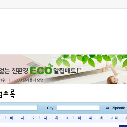
City
Zipcode
or
마
바
사
아
자
차
카
타
파
하
기타