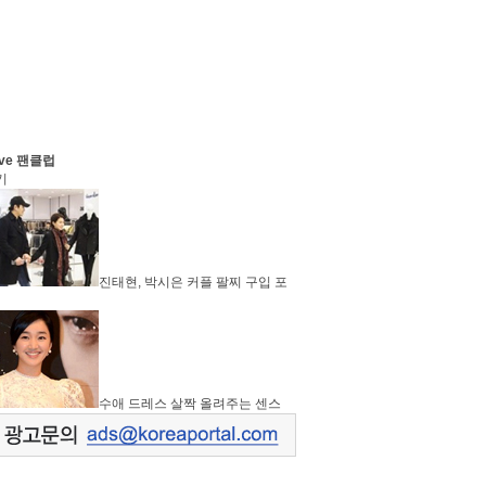
ve 팬클럽
기
진태현, 박시은 커플 팔찌 구입 포
수애 드레스 살짝 올려주는 센스