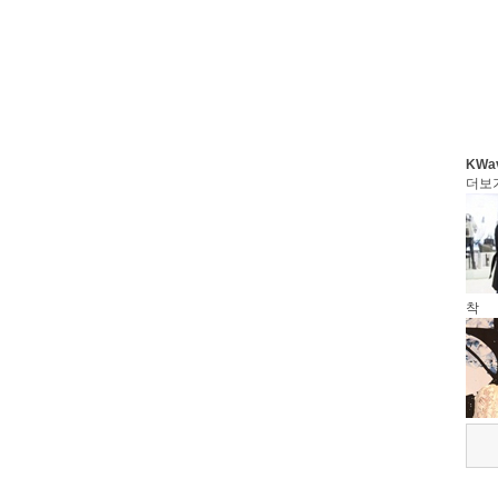
KWa
더보
착