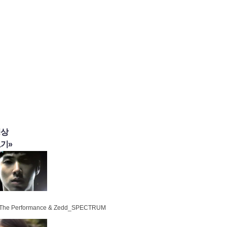
영상
기»
 The Performance & Zedd_SPECTRUM