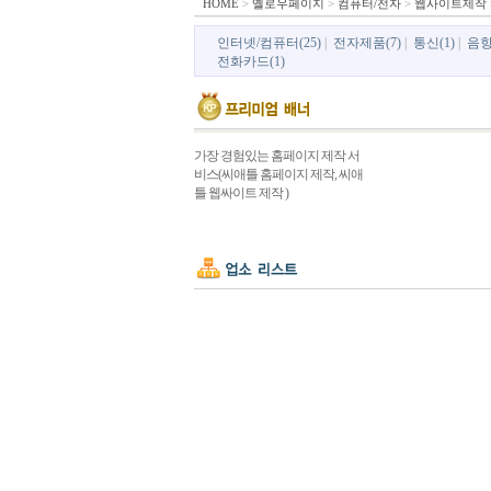
HOME
>
옐로우페이지
>
컴퓨터/전자
>
웹사이트제작
인터넷/컴퓨터(25)
|
전자제품(7)
|
통신(1)
|
음향
전화카드(1)
가장 경험있는 홈페이지 제작 서
비스(씨애틀 홈페이지 제작, 씨애
틀 웹싸이트 제작 )