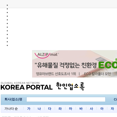
회사(업소)명
Ci
가나다 순
가
나
다
라
마
바
사
아
자