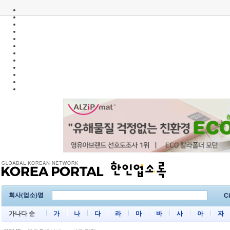
회사(업소)명
Ci
가나다 순
가
나
다
라
마
바
사
아
자