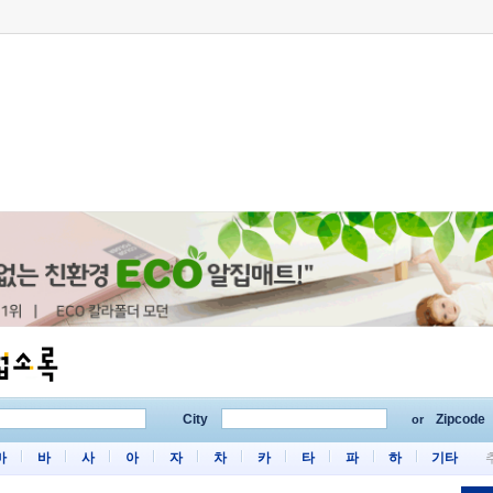
City
Zipcode
or
마
바
사
아
자
차
카
타
파
하
기타