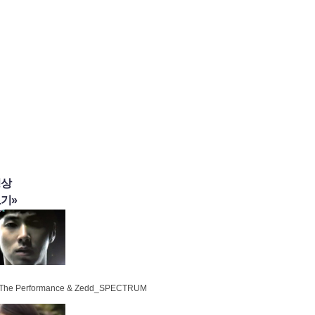
영상
기»
 The Performance & Zedd_SPECTRUM