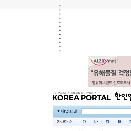
회사(업소)명
가나다 순
가
나
다
라