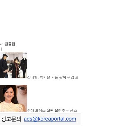
ve 팬클럽
기
진태현, 박시은 커플 팔찌 구입 포
수애 드레스 살짝 올려주는 센스