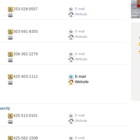
)
253-529-0557
E-mail
Website
503-591-9355
E-mail
Website
206-362-2278
E-mail
Website
425-403-1112
E-mail
Website
2
urch)
425-513-0101
E-mail
Website
425-562-1508
E-mail