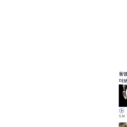
동
더보
S.M.