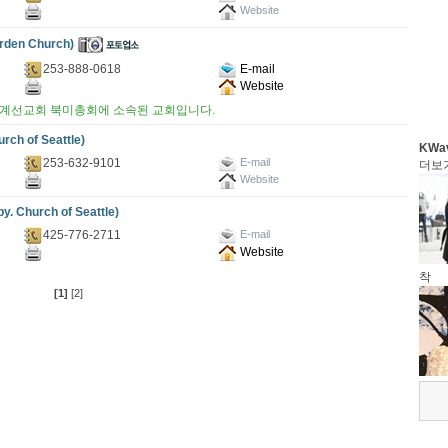
Website
den Church)
253-888-0618
E-mail
Website
계선교회 북미총회에 소속된 교회입니다.
h of Seattle)
KWa
253-632-9101
E-mail
더보
Website
hurch of Seattle)
425-776-2711
E-mail
Website
착
[1]
[2]