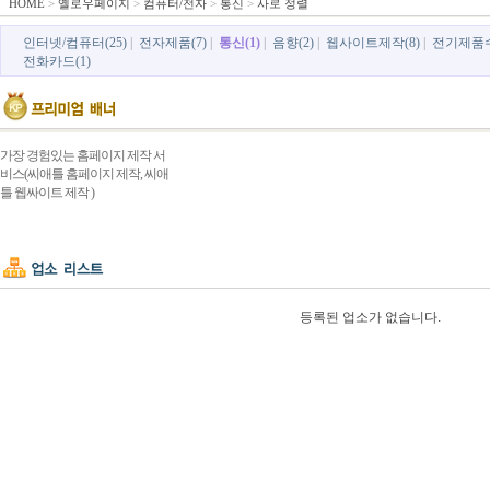
HOME
>
옐로우페이지
>
컴퓨터/전자
>
통신
>
사로 정렬
인터넷/컴퓨터(25)
|
전자제품(7)
|
통신(1)
|
음향(2)
|
웹사이트제작(8)
|
전기제품수
전화카드(1)
가장 경험있는 홈페이지 제작 서
비스(씨애틀 홈페이지 제작, 씨애
틀 웹싸이트 제작 )
등록된 업소가 없습니다.