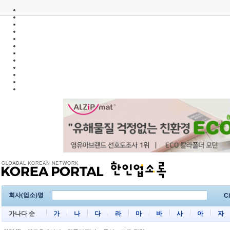
회사(업소)명
Ci
가나다 순
가
나
다
라
마
바
사
아
자