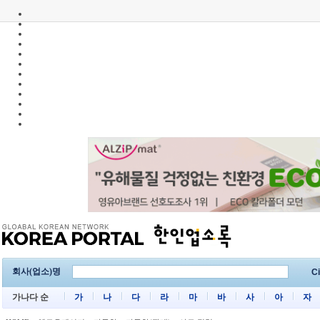
회사(업소)명
Ci
가나다 순
가
나
다
라
마
바
사
아
자