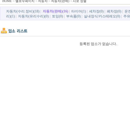
HOME
>
옐로우페이지
>
자동차
>
자동차(판매)
>
사로 정렬
자동차(수리.정비)(18)
|
자동차(판매)(16)
|
타이어(1)
|
세차장(0)
|
폐차장(0)
|
운전
리)(1)
|
자동차(유리수리)(0)
|
토잉(0)
|
부속품(0)
|
실내장식/카스테레오(0)
|
주유
등록된 업소가 없습니다.