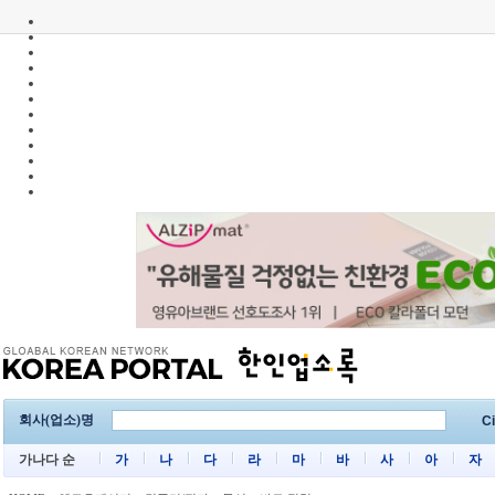
회사(업소)명
Ci
가나다 순
가
나
다
라
마
바
사
아
자