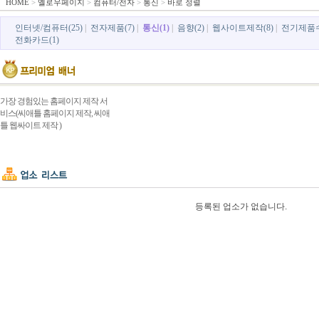
HOME
>
옐로우페이지
>
컴퓨터/전자
>
통신
>
바로 정렬
인터넷/컴퓨터(25)
|
전자제품(7)
|
통신(1)
|
음향(2)
|
웹사이트제작(8)
|
전기제품수
전화카드(1)
가장 경험있는 홈페이지 제작 서
비스(씨애틀 홈페이지 제작, 씨애
틀 웹싸이트 제작 )
등록된 업소가 없습니다.