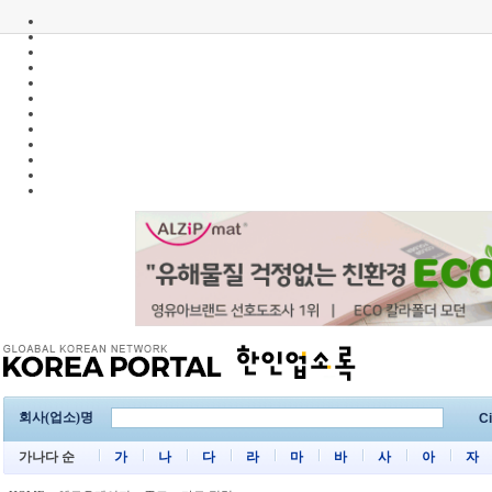
회사(업소)명
Ci
가나다 순
가
나
다
라
마
바
사
아
자