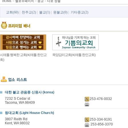
HOME
>
옐로우페이지
>
종교
>
다로 정렬
교회(60)
|
천주교(2)
|
불교(1)
|
원불교(0)
|
기타종교(2)
시애틀 행복한 교회(씨애틀 한인교
목양감리교회(씨애틀 한인교회)
회)
대한 불교 관음종 신원사 (korea)
7232 S Cedar st
253-476-0032
Tacoma, WA 98409
등대교회 (Light House Church)
3807 Reith Rd
253-334-9191
Kent, WA 98032
253-856-3370