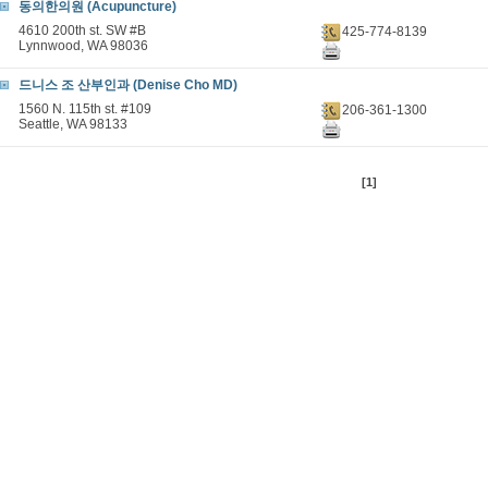
동의한의원 (Acupuncture)
4610 200th st. SW #B
425-774-8139
Lynnwood, WA 98036
드니스 조 산부인과 (Denise Cho MD)
1560 N. 115th st. #109
206-361-1300
Seattle, WA 98133
[1]