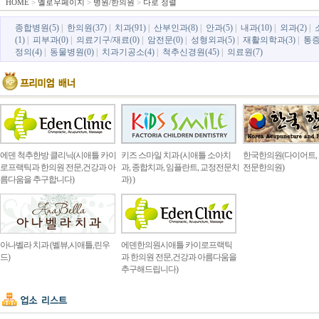
HOME
>
옐로우페이지
>
병원/한의원
>
다로 정렬
종합병원(5)
|
한의원(37)
|
치과(91)
|
산부인과(8)
|
안과(5)
|
내과(10)
|
외과(2)
|
(1)
|
피부과(0)
|
의료기구/재료(0)
|
암전문(0)
|
성형외과(5)
|
재활의학과(3)
|
통증
정의(4)
|
동물병원(0)
|
치과기공소(4)
|
척추신경원(45)
|
의료원(7)
에덴 척추한방 클리닉(시애틀 카이
키즈 스마일 치과 (시애틀 소아치
한국한의원(다이어트, 
로프랙틱과 한의원 전문,건강과 아
과, 종합치과, 임플란트, 교정전문치
전문한의원)
름다움을 추구합니다)
과) )
아나벨라 치과 (벨뷰,시애틀,린우
에덴한의원시애틀 카이로프랙틱
드)
과 한의원 전문,건강과 아름다움을
추구해드립니다)