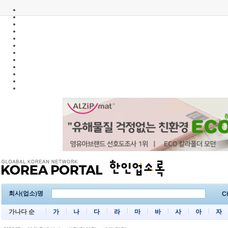
회사(업소)명
Ci
가나다 순
가
나
다
라
마
바
사
아
자