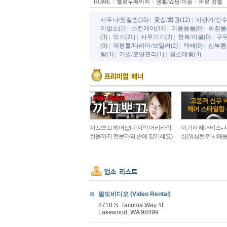
HOME
>
옐로우페이지
>
생활/쇼핑/미용
>
파로 정렬
사우나/찜질방(16)
|
꽃집/화원(12)
|
자판기/정수
이발소(2)
|
스킨케어(14)
|
미용용품(0)
|
화장품(
(3)
|
악기(21)
|
사무기기(2)
|
한복/이불(0)
|
구두
(0)
|
재봉틀/다리미/보일러(2)
|
택배(0)
|
심부름센
랑(3)
|
가발/모발관리(1)
|
청소대행(4)
까끄뽀끄 헤어샵(마지막 머리카락
이가자 헤어비스- 
한올까지 전문가의 손에 맡기세요)
실(워싱턴주 시애틀 
팔도비디오 (Video Rental)
8718 S. Tacoma Way #E
Lakewood, WA 98499