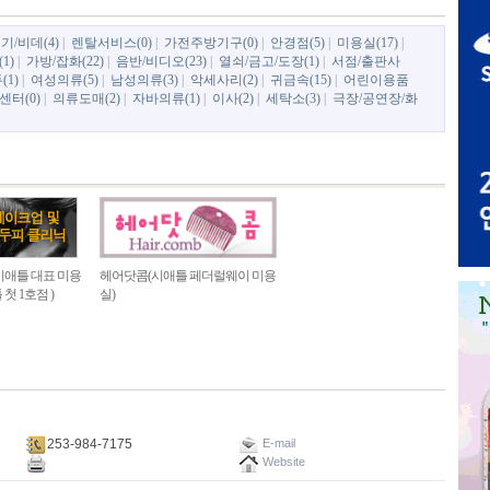
기/비데(4)
|
렌탈서비스(0)
|
가전주방기구(0)
|
안경점(5)
|
미용실(17)
|
1)
|
가방/잡화(22)
|
음반/비디오(23)
|
열쇠/금고/도장(1)
|
서점/출판사
(1)
|
여성의류(5)
|
남성의류(3)
|
악세사리(2)
|
귀금속(15)
|
어린이용품
터(0)
|
의류도매(2)
|
자바의류(1)
|
이사(2)
|
세탁소(3)
|
극장/공연장/화
시애틀 대표 미용
헤어닷콤(시애틀 페더럴웨이 미용
첫 1호점 )
실)
253-984-7175
E-mail
Website