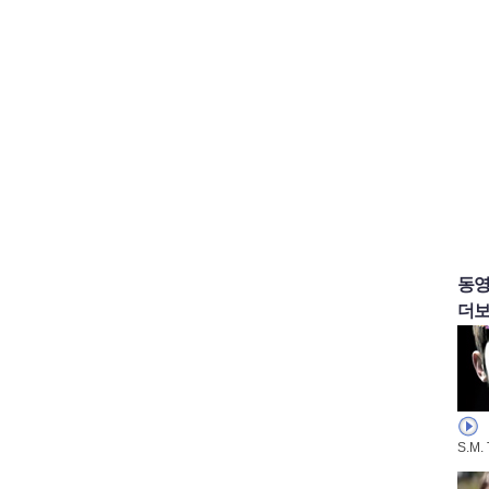
동
더보
S.M.