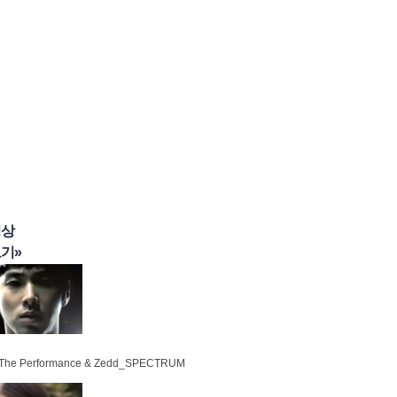
영상
기»
 The Performance & Zedd_SPECTRUM