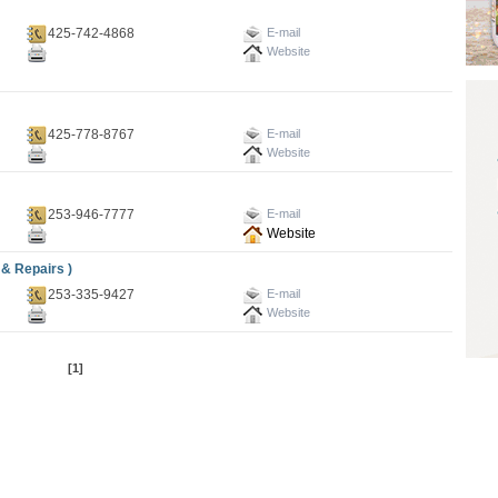
425-742-4868
E-mail
Website
425-778-8767
E-mail
Website
253-946-7777
E-mail
Website
 Repairs )
253-335-9427
E-mail
Website
[1]