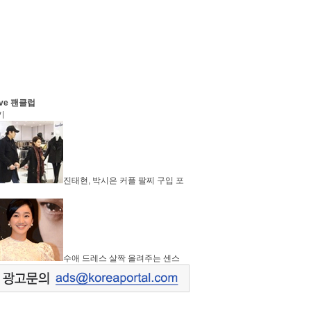
ve 팬클럽
기
진태현, 박시은 커플 팔찌 구입 포
수애 드레스 살짝 올려주는 센스