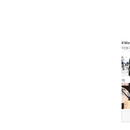
KWa
더보
착