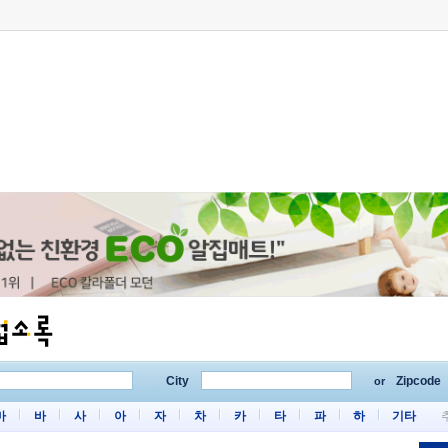
City
Zipcode
or
마
바
사
아
자
차
카
타
파
하
기타