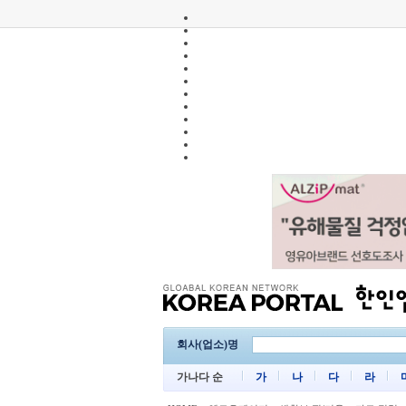
회사(업소)명
가나다 순
가
나
다
라