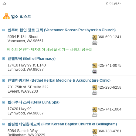
스
리어, 공사
벤쿠버 한인 장로 교회 (Vancouver Korean Presbyterian Church)
5054 E 18th Street
360-699-1241
Vancouver, WA 98661
예수의 온천한 제자되어 세상을 섬기는 사랑의 공동체
벧엘약국 (Bethel Pharmacy)
17410 Hwy 99 st, E140
425-741-0075
Lynnwood, WA 98037
벧엘한방의원 (Bethel Herbal Medicine & Acupuncture Clinic)
701 75th st. SE suite 222
425-290-6258
Everett, WA 98203
벨라루나 스파 (Bella Luna Spa)
17420 Hwy 99
425-741-1004
Lynnwood, WA 98037
벨링햄제일침례교회 (First Korean Baptist Church of Bellingham)
5084 Samish Way
360-738-4781
Bellingham, WA 98229