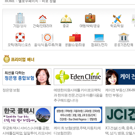
HOME
>
옐로우페이지
>
바로 정렬
정은영 보험
에덴한의원시애틀 카이로프랙틱
케이전 부동산 206-898
과 한의원 전문,건강과 아름다움을
한인 부동산
추구해드립니다)
무궁화 택시 서비스 (시애틀 공항,
케이 최 보험(생명,주택,자동차,메
JCI 건설( 신축, 중축
시애틀집픽업, 일일투어, 리모서비
디보험전문)
택, 상가, 병원, 모텔