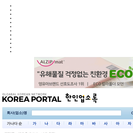
회사(업소)명
C
가나다 순
가
나
다
라
마
바
사
아
자