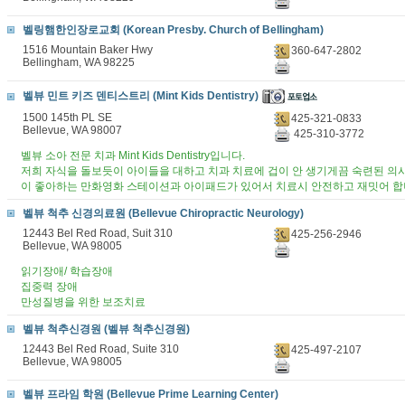
벨링햄한인장로교회 (Korean Presby. Church of Bellingham)
1516 Mountain Baker Hwy
360-647-2802
Bellingham, WA 98225
벨뷰 민트 키즈 덴티스트리 (Mint Kids Dentistry)
1500 145th PL SE
425-321-0833
Bellevue, WA 98007
425-310-3772
벨뷰 소아 전문 치과 Mint Kids Dentistry입니다.
저희 자식을 돌보듯이 아이들을 대하고 치과 치료에 겁이 안 생기게끔 숙련된 의
이 좋아하는 만화영화 스테이션과 아이패드가 있어서 치료시 안전하고 재밋어 합
벨뷰 척추 신경의료원 (Bellevue Chiropractic Neurology)
12443 Bel Red Road, Suit 310
425-256-2946
Bellevue, WA 98005
읽기장애/ 학습장애
집중력 장애
만성질병을 위한 보조치료
벨뷰 척추신경원 (벨뷰 척추신경원)
12443 Bel Red Road, Suite 310
425-497-2107
Bellevue, WA 98005
벨뷰 프라임 학원 (Bellevue Prime Learning Center)