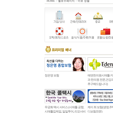
HOME
>
옐로우페이지
>
아로 정렬
정은영 보험
에덴한의원시애틀 
과 한의원 전문,건강
추구해드립니다)
무궁화 택시 서비스 (시애틀 공항,
케이 최 보험(생명,주
시애틀집픽업, 일일투어, 리모서비
디보험전문)