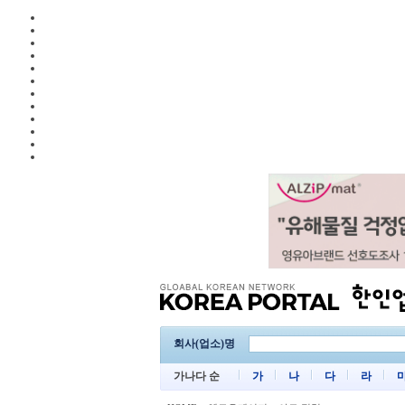
회사(업소)명
가나다 순
가
나
다
라