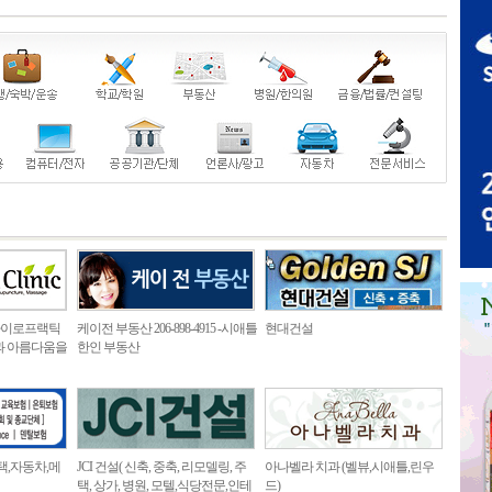
카이로프랙틱
케이전 부동산 206-898-4915 -시애틀
현대건설
과 아름다움을
한인 부동산
택,자동차,메
JCI 건설( 신축, 중축, 리모델링, 주
아나벨라 치과 (벨뷰,시애틀,린우
택, 상가, 병원, 모텔,식당전문,인테
드)