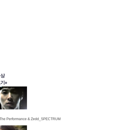
영상
기»
 The Performance & Zedd_SPECTRUM