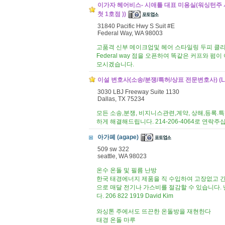
이가자 헤어비스- 시애틀 대표 미용실(워싱턴주 
첫 1호점 ))
31840 Pacific Hwy S Suit #E
Federal Way, WA 98003
고품격 신부 메이크업및 헤어 스타일링 두피 클리닉
Federal way 점을 오픈하여 똑같은 커프와
모시겠습니다.
이설 변호사(소송/분쟁/특허/상표 전문변호사) (LAW
3030 LBJ Freeway Suite 1130
Dallas, TX 75234
모든 소송,분쟁, 비지니스관련,계약, 상해,등록
하게 해결해드립니다. 214-206-4064로 연락주
아가페 (agape)
509 sw 322
seattle, WA 98023
온수 온돌 및 필름 난방
한국 태경에너지 제품을 직 수입하여 고장없고 
으로 매달 전기나 가스비를 절감할 수 있습니다. 
다. 206 822 1919 David Kim
와싱톤 주에서도 뜨끈한 온돌방을 재현한다
태경 온돌 마루