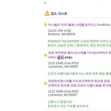
스
아나벨라 치과 (벨뷰,시애틀,린우드) ( AnaBella Fam
11216 15th st NE
Bellevue, WA 98004
America's Top Dentist로 선정된 때문에 
한국어 상담은 언제나 환영하며, 항상 편안한 마
에덴 척추한방 클리닉(시애틀 카이로프랙틱과 한의
clinic)
2122 164th st sw #203
Lynnwood,, WA 98087
건강과 아름다움이함께 하는 에덴 척추 한방 클
에덴한의원시애틀 카이로프랙틱과 한의원 전문,
프랙틱과 한의원 전문,건강과 아름다움을 추구해
2122 164th st sw #203
Lynnwood, WA 98087
교통사고 통증치료
한곳에서 모든 치료를 편리하게