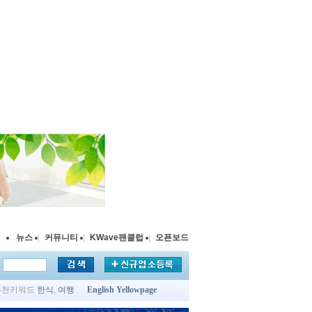
뉴스
|
커뮤니티
|
KWave팬클럽
|
오픈보드
추천키워드
한식
,
여행
English Yellowpage