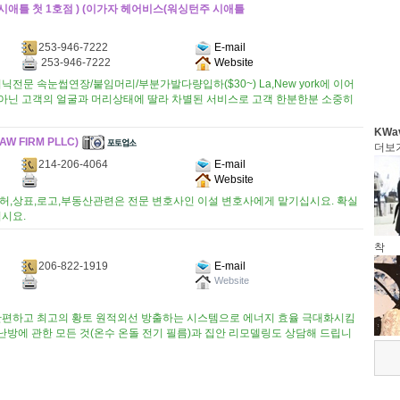
시애틀 첫 1호점 ) (이가자 헤어비스(워싱턴주 시애틀
253-946-7222
E-mail
253-946-7222
Website
전문 속눈썹연장/붙임머리/부분가발다량입하($30~) La,New york에 이어
 펌이 아닌 고객의 얼굴과 머리상태에 딸라 차별된 서비스로 고객 한분한분 소중히
KWa
 FIRM PLLC)
더보
214-206-4064
E-mail
Website
.특허,상표,로고,부동산관련은 전문 변호사인 이설 변호사에게 맡기십시요. 확실
십시요.
착
206-822-1919
E-mail
Website
간편하고 최고의 황토 원적외선 방출하는 시스템으로 에너지 효율 극대화시킴
난방에 관한 모든 것(온수 온돌 전기 필름)과 집안 리모델링도 상담해 드립니