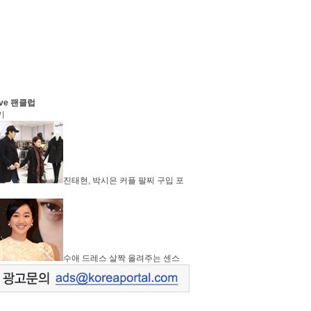
ve 팬클럽
기
진태현, 박시은 커플 팔찌 구입 포
수애 드레스 살짝 올려주는 센스