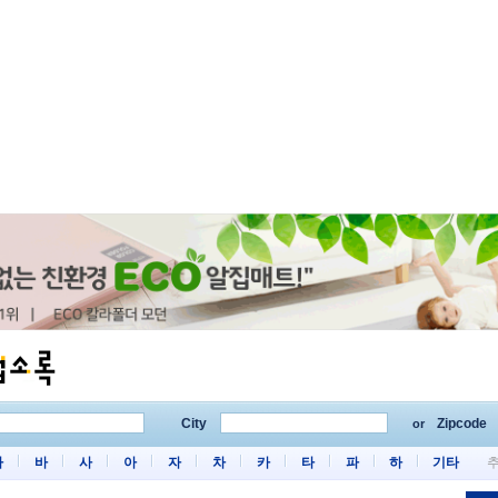
City
Zipcode
or
마
바
사
아
자
차
카
타
파
하
기타