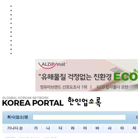
회사(업소)명
C
가나다 순
가
나
다
라
마
바
사
아
자