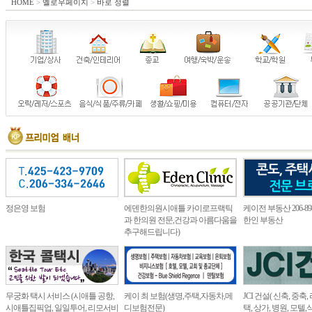
HOME
>
옐로우페이지
>
바로 정렬
정은영 보험
에덴한의원시애틀 카이로프랙틱
케이전 부동산 206-898
과 한의원 전문,건강과 아름다움을
한인 부동산
추구해드립니다)
무궁화 택시 서비스 (시애틀 공항,
케이 최 보험(생명,주택,자동차,메
JCI 건설( 신축, 중축
시애틀집픽업, 일일투어, 리모서비
디보험전문)
택, 상가, 병원, 모텔