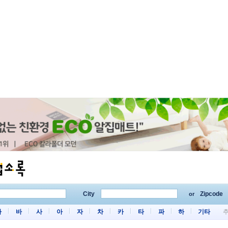
City
Zipcode
or
마
바
사
아
자
차
카
타
파
하
기타