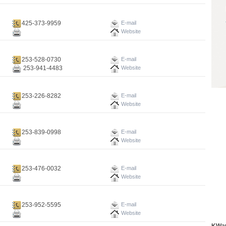
425-373-9959
E-mail
Website
253-528-0730
E-mail
253-941-4483
Website
253-226-8282
E-mail
Website
253-839-0998
E-mail
Website
253-476-0032
E-mail
Website
253-952-5595
E-mail
Website