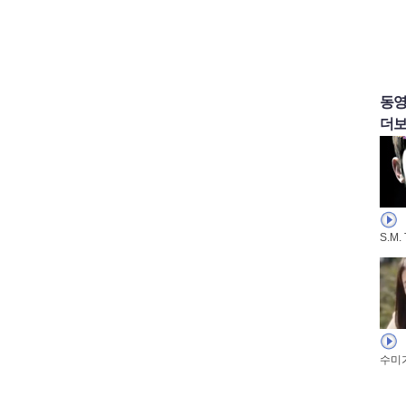
동
더보
S.M.
수미가