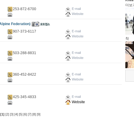
KWa
더보
253-872-6700
E-mail
Website
ne Federation)
907-373-6117
E-mail
Website
착
503-288-8831
E-mail
Website
360-452-8422
E-mail
Website
425-345-4833
E-mail
Website
[1]
[2]
[3]
[4]
[5]
[6]
[7]
[8]
[9]