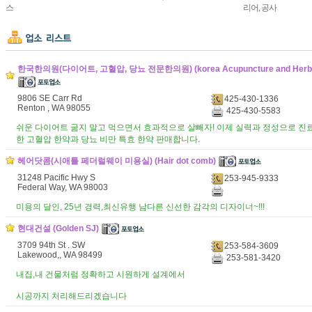
스
리어, 공사
한국한의원(다이어트, 고혈압, 당뇨 전문한의원) (korea Acupuncture and Herbal 
9806 SE Carr Rd
425-430-1336
Renton , WA 98055
425-430-5583
쉬운 다이어트 굶지 말고 먹으면서 효과적으로 살빼자! 이제 실력과 정성으로 진
한 고혈압 한약과 당뇨 비만 특효 한약 판매합니다.
헤어닷콤(시애틀 페더럴웨이 미용실) (Hair dot comb)
31248 Pacific Hwy S
253-945-9333
Federal Way, WA 98003
미용의 달인, 25년 경력,최신유행 남다른 신선한 감각의 디자이너~!!!
현대건설 (Golden SJ)
3709 94th St . SW
253-584-3609
Lakewood,, WA 98499
253-581-3420
내집,내 건물처럼 정확하고 시원하게 설계에서
시공까지 처리해드리겠습니다