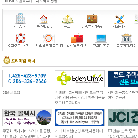
HOME
>
옐로우페이지
>
하로 정렬
정은영 보험
에덴한의원시애틀 카이로프랙틱
케이전 부동산 206-898
과 한의원 전문,건강과 아름다움을
한인 부동산
추구해드립니다)
무궁화 택시 서비스 (시애틀 공항,
케이 최 보험(생명,주택,자동차,메
JCI 건설( 신축, 중축
시애틀집픽업, 일일투어, 리모서비
디보험전문)
택, 상가, 병원, 모텔