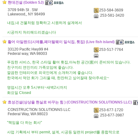
현대건설 (Golden SJ)
3709 94th St . SW
253-584-3609
Lakewood,, NY 98499
253-581-3420
내집,내 건물처럼 정확하고 시원하게 설계에서
시공까지 처리해드리겠습니다
활어 아일랜드(시애틀,페더럴웨이 일식집, 횟집) (Live fish island)
33120 Pacific Hwy99 #4
253-517-7764
Federal way, WA 98003
푸짐한 서비스, 한국 스타일 활어 횟집,아늑한 공간(룸)이 준비되어 있습니다.
친구끼리 연인끼리 가족모임에 좋습니다.
깔끔한 인테리어로 외국인에게 소개하기에 좋습니다.
한국에서 먹던 회가 그리울 때, 한잔하고 싶어질때 찾아주세요~
영업시간 오후 5시부터~새벽2시까지
화요일 Closed
효성건설(상상을 현실로 바꾸는 힘 ) (CONSTRUCTION SOLUTIONNS LLC)
CONSTRUCTION SOLUTIONNS LLC
253-677-1720
Federal Way, WA 98023
253-677-3987
"책임을 다 하는 회사"
사업 기획에서 부터 permit, 설계, 시공등 일련의 project를 종합적으로