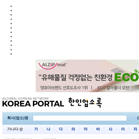
회사(업소)명
C
가나다 순
가
나
다
라
마
바
사
아
자