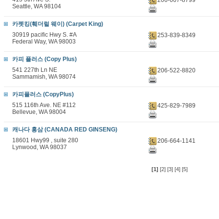
Seattle, WA 98104
카펫킹(훼더럴 웨이) (Carpet King)
30919 pacific Hwy S. #A
253-839-8349
Federal Way, WA 98003
카피 플러스 (Copy Plus)
541 227th Ln NE
206-522-8820
Sammamish, WA 98074
카피플러스 (CopyPlus)
515 116th Ave. NE #112
425-829-7989
Bellevue, WA 98004
캐나다 홍삼 (CANADA RED GINSENG)
18601 Hwy99 , suite 280
206-664-1141
Lynwood, WA 98037
[1]
[2]
[3]
[4]
[5]