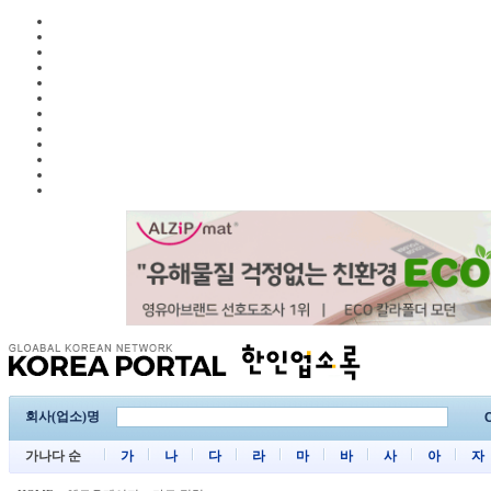
회사(업소)명
C
가나다 순
가
나
다
라
마
바
사
아
자