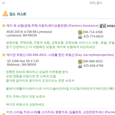
스
리어, 공사
케이 최 보험(생명,주택,자동차,메디보험전문) (Farmers Insurance)
4630 200 th st SW #B Lynnwood
206-714-1068
Lynnwood, WA 98036
425-774-6824
생명보험, 주택보험, 자동차 보험, 교육보험, 은퇴보험, 비지니스 보험 , 호넬, 모델
문가 안정적이고 더 저렴해진 보험료, 케이최 보험에게 의논하세요
케이전 부동산 206-898-4915 -시애틀 한인 부동산 (Kay Jun kylineproperties)
.50 116th Ave SE # 120
206-898-4915
.Bellevue,, WA 98004
425-646-4766
정확한 정보와 예리하고 성실한 마켓동향 분석
오랜 경험을 바탕으로 한 신뢰와 친절
철저한 일처리와 융자까지 도와드리는 전문 브로커
벨뷰/시애틀/이사콰/이스트 사이드/숄라인/머킬 티오/밀크틱/린우드/에드먼드/훼
콘도,주택시장의 전문 브로커
케이전 부동산과 상담하세요
키즈 스마일 치과 (시애틀 소아치과, 종합치과, 임플란트, 교정전문치과) ) (Factoria 