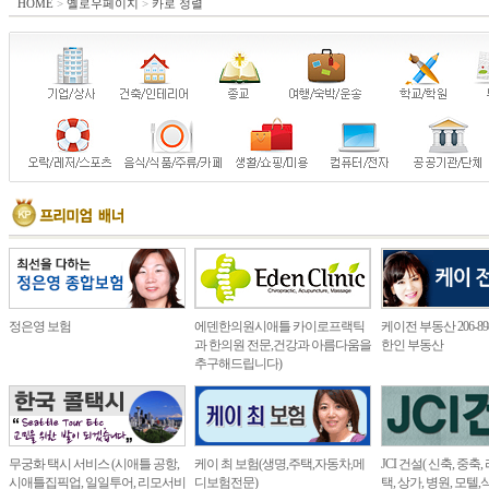
HOME
>
옐로우페이지
>
카로 정렬
정은영 보험
에덴한의원시애틀 카이로프랙틱
케이전 부동산 206-898
과 한의원 전문,건강과 아름다움을
한인 부동산
추구해드립니다)
무궁화 택시 서비스 (시애틀 공항,
케이 최 보험(생명,주택,자동차,메
JCI 건설( 신축, 중축
시애틀집픽업, 일일투어, 리모서비
디보험전문)
택, 상가, 병원, 모텔