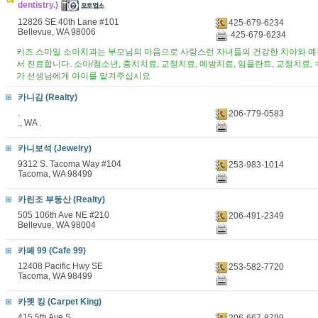
dentistry.)
12826 SE 40th Lane #101
425-679-6234
Bellevue, WA 98006
425-679-6234
키즈 스마일 소아치과는 부모님의 마음으로 사랑스런 자녀들의 건강한 치아와 예
서 진료합니다. 소아/청소년, 충치치료, 교정치료, 예방치료, 임플란트, 교정치료, 
가 선생님에게 아이를 맡겨주십시요
카니김 (Realty)
.
206-779-0583
., WA .
카니보석 (Jewelry)
9312 S. Tacoma Way #104
253-983-1014
Tacoma, WA 98499
카린조 부동산 (Realty)
505 106th Ave NE #210
206-491-2349
Bellevue, WA 98004
카페 99 (Cafe 99)
12408 Pacific Hwy SE
253-582-7720
Tacoma, WA 98499
카펫 킹 (Carpet King)
415 5th Ave S.
206-667-8799