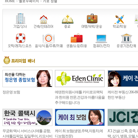
HOME
>
옐로우페이지
>
가로 정렬
정은영 보험
에덴한의원시애틀 카이로프랙틱
케이전 부동산 206-898
과 한의원 전문,건강과 아름다움을
한인 부동산
추구해드립니다)
무궁화 택시 서비스 (시애틀 공항,
케이 최 보험(생명,주택,자동차,메
JCI 건설( 신축, 중축
시애틀집픽업, 일일투어, 리모서비
디보험전문)
택, 상가, 병원, 모텔