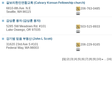
갈보리한인연합교회 (Calvary Korean Fellowship church)
6810-8th Ave. N.E
206-763-0485
Seattle, WA 98115
감상훈 융자 (감상훈 융자)
5285 SW Meadows Rd. #101
503-515-8933
Lake Oswego, OR 97035
강기범 믿음 부동산 (John L Scott)
31620 23rd Ave S #101
206-229-9165
Federal Way, WA 98003
...
[1]
[2]
[3]
[4]
[5]
[6]
[7]
[8]
[9]
[10]
[16]