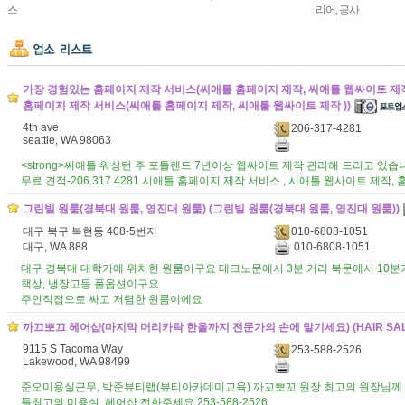
스
리어, 공사
가장 경험있는 홈페이지 제작 서비스(씨애틀 홈페이지 제작, 씨애틀 웹싸이트 제작
홈페이지 제작 서비스(씨애틀 홈페이지 제작, 씨애틀 웹싸이트 제작 ))
4th ave
206-317-4281
seattle, WA 98063
<strong>씨애틀 워싱턴 주 포틀랜드 7년이상 웹싸이트 제작 관리해 드리고 있습
무료 견적-206.317.4281 시애틀 홈페이지 제작 서비스 , 시애틀 웹사이트 제작, 홈
그린빌 원룸(경북대 원룸, 영진대 원룸) (그린빌 원룸(경북대 원룸, 영진대 원룸))
010-6808-1051
대구 북구 복현동 408-5번지
010-6808-1051
대구, WA 888
대구 경북대 대학가에 위치한 원룸이구요 테크노문에서 3분 거리 북문에서 10분거리 
책상, 냉장고등 풀옵션이구요
주인직접으로 싸고 저렴한 원룸이에요
까끄뽀끄 헤어샵(마지막 머리카락 한올까지 전문가의 손에 맡기세요) (HAIR SAL
9115 S Tacoma Way
253-588-2526
Lakewood, WA 98499
준오미용실근무, 박준뷰티랩(뷰티아카데미교육) 까꼬뽀꼬 원장 최고의 원장님께 
틀최고의 미용실, 헤어샵 전화주세요 253-588-2526