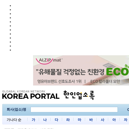
회사(업소)명
C
가나다 순
가
나
다
라
마
바
사
아
자